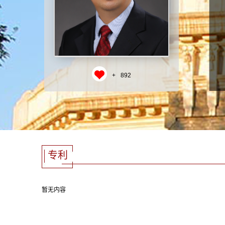
+
892
专利
暂无内容