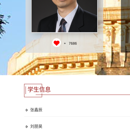
+
7686
学生信息
张鑫辰
刘朋昊