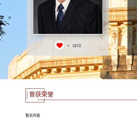
+
3272
曾获荣誉
暂无内容