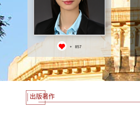
+
857
出版著作