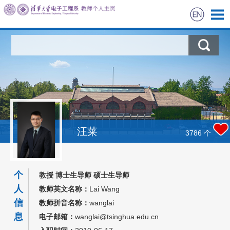
首页
科学研究
教学研究
曾获荣誉
汪莱
3786
个
招生信息
个
教授 博士生导师 硕士生导师
学生信息
人
教师英文名称：
Lai Wang
信
教师拼音名称：
wanglai
我的相册
息
电子邮箱：
wanglai@tsinghua.edu.cn