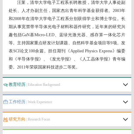
汪莱，清华大学电子工程系长聘教授，清华大学人事处副
处长、人才办副主任，国家杰出青年科学基金获得者。
2003
年
和
2008
年在清华大学电子工程系分别获得学士和博士学位。长
期从事宽禁带半导体光电子材料和器件研究，近年来的研究兴
趣包括
GaN
基
Micro-LED
、蓝绿光激光器、感存算一体化芯片
等。主持国家重点研发计划课题、自然科学基金项目等
9
项。发
表
SCI
论文
100
余篇。担任期刊《
Applied Physics Express
》编委
和《半导体学报》、《发光学报》、《人工晶体学报》青年编
委。
2011
年荣获国家科技进步二等奖。
教育经历
| Education Background
工作经历
| Work Experience
研究方向
| Research Focus