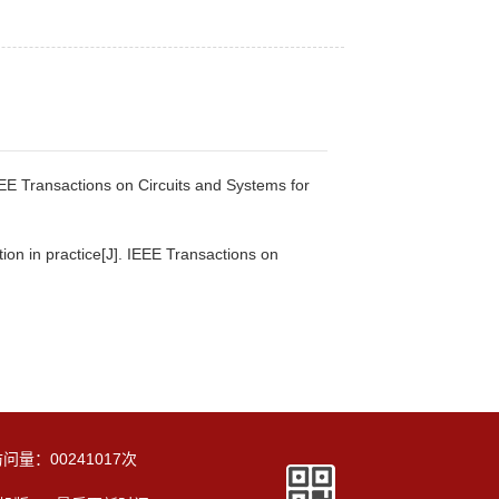
E Transactions on Circuits and Systems for
on in practice[J]. IEEE Transactions on
访问量：
00241017
次