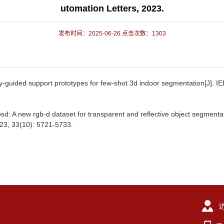
utomation Letters, 2023.
发布时间：2025-06-26 点击次数：
1303
uided support prototypes for few-shot 3d indoor segmentation[J]. IEE
 A new rgb-d dataset for transparent and reflective object segmentati
023, 33(10): 5721-5733.