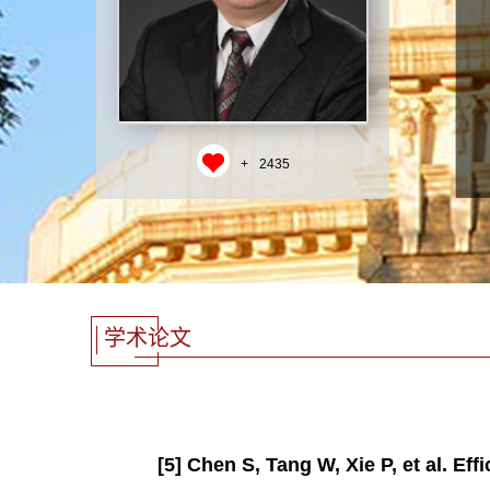
+
2435
学术论文
[5] Chen S, Tang W, Xie P, et al. E