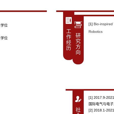
[1]
Bio-inspired
士学位
工
Robotics
研
作
士学位
究
经
方
历
向
暂
无
内
容
[1] 2017.9-202
国际电气与电子工
社
[2] 2018.1-202