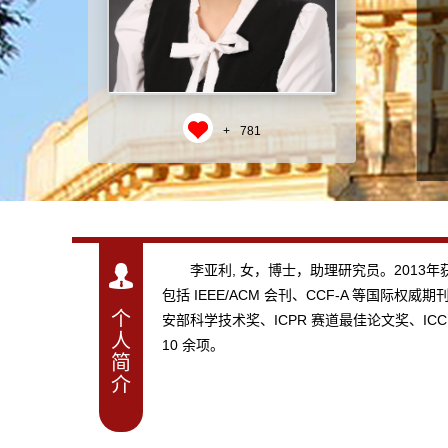
+
781
李亚利, 女，博士，助理研究员。2013
包括 IEEE/ACM 会刊、CCF-A 等国际权
个
安部科学技术奖、ICPR 赛道最佳论文奖、
人
10 余项。
简
介